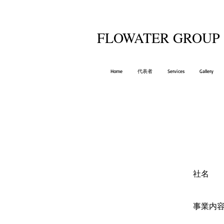
​FLOWATER GROUP
Home
代表者
Services
Gallery
社名 
事業