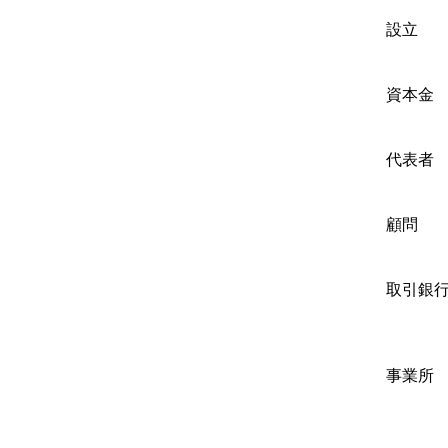
設立 
資本金 
代表者
顧問 
取引銀
事
〒170
〒170
〒114